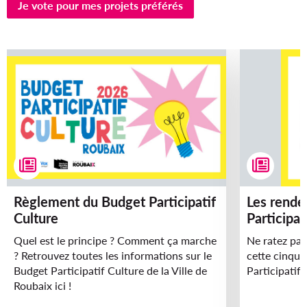
t
Je vote pour mes projets préférés
u
r
e
l
s
d
e
Règlement du Budget Participatif
Les rendez-vous du Budget
v
Culture
Participat
o
Quel est le principe ? Comment ça marche
Ne ratez pas
t
? Retrouvez toutes les informations sur le
cette cinqui
Budget Participatif Culture de la Ville de
Participatif 
r
Roubaix ici !
e