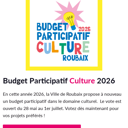
u
x
p
r
o
j
e
Budget Participatif
Culture
2026
t
s
En cette année 2026, la Ville de Roubaix propose à nouveau
c
un budget participatif dans le domaine culturel. Le vote est
ouvert du 28 mai au 1er juillet. Votez dès maintenant pour
u
vos projets préférés !
l